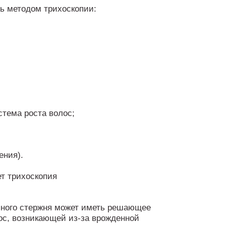
сь методом трихоскопии:
стема роста волос;
ения).
яного стержня может иметь решающее
ос, возникающей из-за врожденной