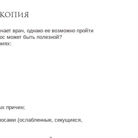
скопия
чает врач, однако ее возможно пройти
лос может быть полезной?
ниях:
ых причин;
лосами (ослабленные, секущиеся,