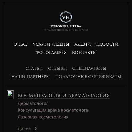
situs toto
hptoto
basket168
basket168
basket168
basket168
О НАС
УСЛУГИ И ЦЕНЫ
АКЦИИ
НОВОСТИ
ФОТОГАЛЕРЕЯ
КОНТАКТЫ
СТАТЬИ
ОТЗЫВЫ
СПЕЦИАЛИСТЫ
НАШИ ПАРТНЕРЫ
ПОДАРОЧНЫЕ СЕРТИФИКАТЫ
КОСМЕТОЛОГИЯ И ДЕРМАТОЛОГИЯ
Дерматология
Консультация врача косметолога
Лазерная косметология
Далее