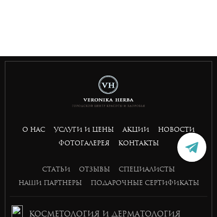
situs toto
hptoto
basket168
basket168
basket168
basket168
О НАС
УСЛУГИ И ЦЕНЫ
АКЦИИ
НОВОСТИ
ФОТОГАЛЕРЕЯ
КОНТАКТЫ
СТАТЬИ
ОТЗЫВЫ
СПЕЦИАЛИСТЫ
НАШИ ПАРТНЕРЫ
ПОДАРОЧНЫЕ СЕРТИФИКАТЫ
КОСМЕТОЛОГИЯ И ДЕРМАТОЛОГИЯ