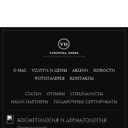
togel
bandar slot gacor
situs toto togel
bandar slot gacor
situs toto
toto 4d
О НАС
УСЛУГИ И ЦЕНЫ
АКЦИИ
НОВОСТИ
basket168
ФОТОГАЛЕРЕЯ
КОНТАКТЫ
basket168
basket168
СТАТЬИ
ОТЗЫВЫ
СПЕЦИАЛИСТЫ
basket168
НАШИ ПАРТНЕРЫ
ПОДАРОЧНЫЕ СЕРТИФИКАТЫ
КОСМЕТОЛОГИЯ И ДЕРМАТОЛОГИЯ
Дерматология