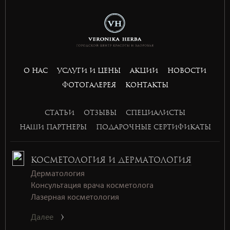
togel
bandar slot gacor
situs toto togel
bandar slot gacor
situs toto
toto 4d
О НАС
УСЛУГИ И ЦЕНЫ
АКЦИИ
НОВОСТИ
basket168
ФОТОГАЛЕРЕЯ
КОНТАКТЫ
basket168
basket168
СТАТЬИ
ОТЗЫВЫ
СПЕЦИАЛИСТЫ
basket168
НАШИ ПАРТНЕРЫ
ПОДАРОЧНЫЕ СЕРТИФИКАТЫ
КОСМЕТОЛОГИЯ И ДЕРМАТОЛОГИЯ
Дерматология
Консультация врача косметолога
Лазерная косметология
Далее