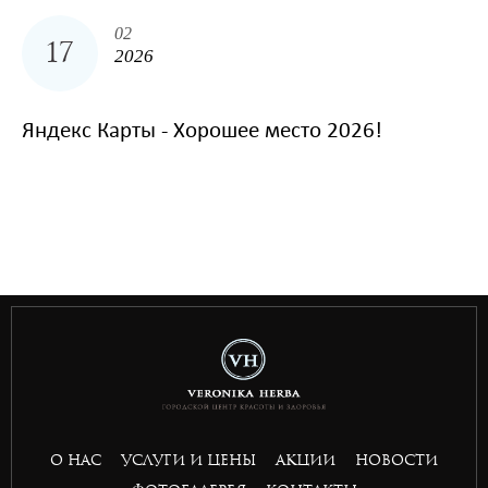
02
17
2026
Яндекс Карты - Хорошее место 2026!
togel
bandar slot gacor
situs toto togel
bandar slot gacor
situs toto
toto 4d
О НАС
УСЛУГИ И ЦЕНЫ
АКЦИИ
НОВОСТИ
basket168