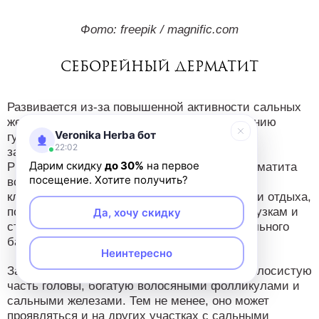
Фото: freepik / magnific.com
Себорейный дерматит
Развивается из-за повышенной активности сальных
желез, что приводит к избыточному выделению
Veronika Herba бот
густого кожного сала. Возбудителем данного
22:02
заболевания является липофильный грибок
Дарим скидку
до 30%
на первое
Pityrosporum ovale. Чаще всего этот вид дерматита
посещение. Хотите получить?
встречается у людей, которые изменили
климатические условия в период работы или отдыха,
подвергаются регулярным физическим нагрузкам и
Да, хочу скидку
стрессам, а также при нарушениях гормонального
баланса в организме.
Неинтересно
Заболевание преимущественно поражает волосистую
часть головы, богатую волосяными фолликулами и
сальными железами. Тем не менее, оно может
проявляться и на других участках с сальными