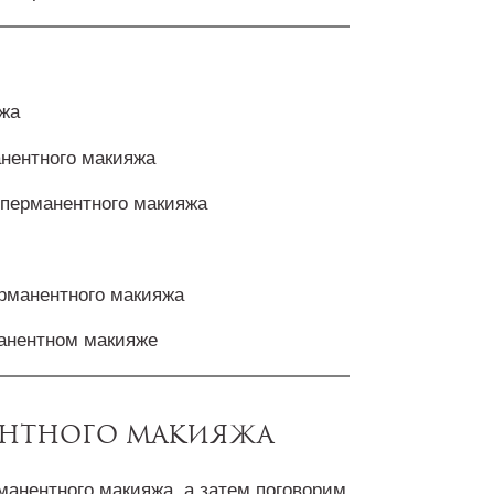
яжа
нентного макияжа
перманентного макияжа
ерманентного макияжа
анентном макияже
ентного макияжа
анентного макияжа, а затем поговорим