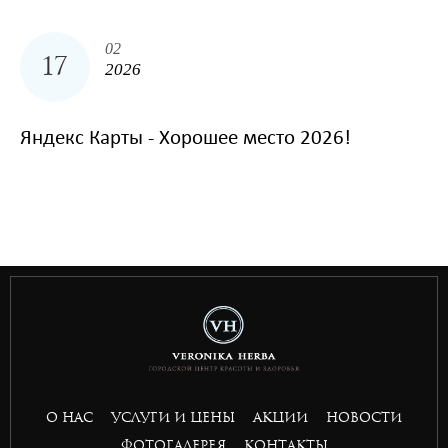
02
17
2026
Яндекс Карты - Хорошее место 2026!
situs toto
hptoto
basket168
basket168
basket168
basket168
О НАС
УСЛУГИ И ЦЕНЫ
АКЦИИ
НОВОСТИ
ФОТОГАЛЕРЕЯ
КОНТАКТЫ