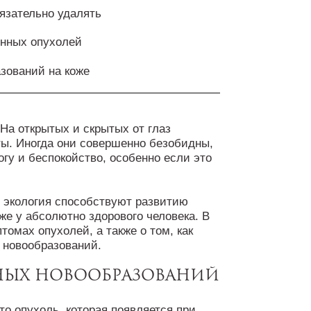
язательно удалять
енных опухолей
зований на коже
На открытых и скрытых от глаз
ты. Иногда они совершенно безобидны,
огу и беспокойство, особенно если это
я экология способствуют развитию
же у абсолютно здорового человека. В
томах опухолей, а также о том, как
 новообразований.
ных новообразований
о опухоль, которая появляется при