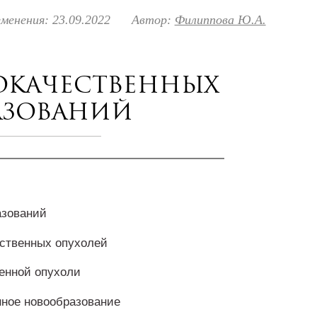
менения: 23.09.2022
Автор:
Филиппова Ю.А.
окачественных
азований
азований
ственных опухолей
енной опухоли
нное новообразование