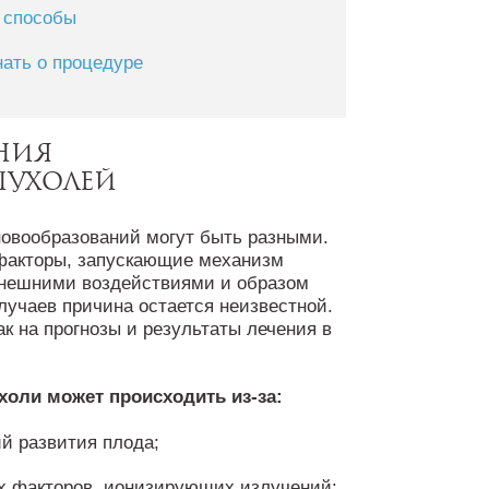
, способы
нать о процедуре
ния
пухолей
овообразований могут быть разными.
 факторы, запускающие механизм
 внешними воздействиями и образом
лучаев причина остается неизвестной.
как на прогнозы и результаты лечения в
оли может происходить из-за:
й развития плода;
х факторов, ионизирующих излучений: