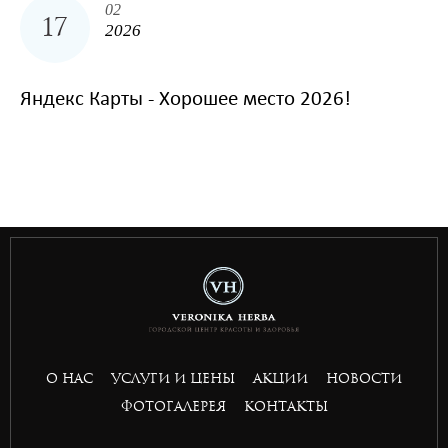
02
17
2026
Яндекс Карты - Хорошее место 2026!
situs toto
hptoto
basket168
basket168
basket168
basket168
О НАС
УСЛУГИ И ЦЕНЫ
АКЦИИ
НОВОСТИ
ФОТОГАЛЕРЕЯ
КОНТАКТЫ