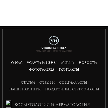
togel
bandar slot gacor
situs toto togel
bandar slot gacor
situs toto
toto 4d
О НАС
УСЛУГИ И ЦЕНЫ
АКЦИИ
НОВОСТИ
basket168
ФОТОГАЛЕРЕЯ
КОНТАКТЫ
basket168
basket168
СТАТЬИ
ОТЗЫВЫ
СПЕЦИАЛИСТЫ
basket168
НАШИ ПАРТНЕРЫ
ПОДАРОЧНЫЕ СЕРТИФИКАТЫ
КОСМЕТОЛОГИЯ И ДЕРМАТОЛОГИЯ