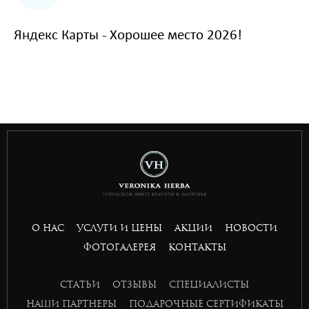
Яндекс Карты - Хорошее место 2026!
situs toto
hptoto
basket168
basket168
basket168
basket168
О НАС
УСЛУГИ И ЦЕНЫ
АКЦИИ
НОВОСТИ
ФОТОГАЛЕРЕЯ
КОНТАКТЫ
СТАТЬИ
ОТЗЫВЫ
СПЕЦИАЛИСТЫ
НАШИ ПАРТНЕРЫ
ПОДАРОЧНЫЕ СЕРТИФИКАТЫ