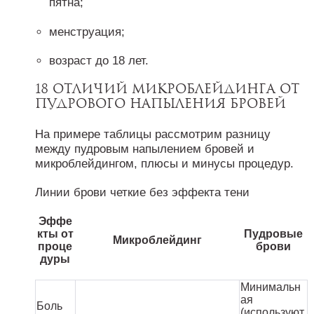
пятна;
менструация;
возраст до 18 лет.
18 отличий микроблейдинга от
пудрового напыления бровей
На примере таблицы рассмотрим разницу
между пудровым напылением бровей и
микроблейдингом, плюсы и минусы процедур.
Линии брови четкие без эффекта тени
Эффе
кты от
Пудровые
Микроблейдинг
проце
брови
дуры
Минимальн
ая
Боль
(используют