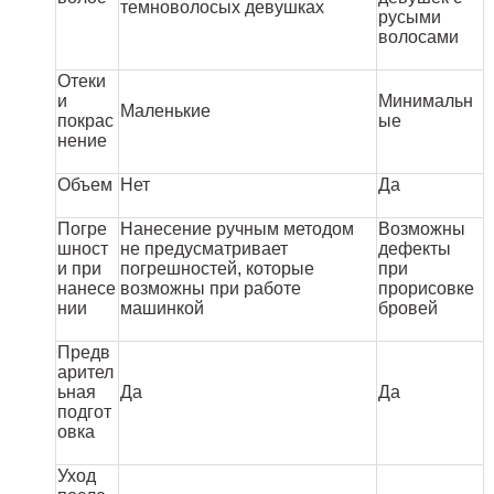
темноволосых девушках
русыми
волосами
Отеки
и
Минимальн
Маленькие
покрас
ые
нение
Объем
Нет
Да
Погре
Нанесение ручным методом
Возможны
шност
не предусматривает
дефекты
и при
погрешностей, которые
при
нанесе
возможны при работе
прорисовке
нии
машинкой
бровей
Предв
арител
ьная
Да
Да
подгот
овка
Уход