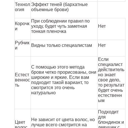
Технол
Эффект теней (бархатные
огия
объемные брови)
При соблюдении правил по
Корочк
уходу, будет чуть заметная
Нет
и
тонкая пленочка
Рубчик
Видны только специалистам
Нет
и
Если
специалист
С помощью этого метода
действитель
брови четко прорисованы, они
Естест
но знает
широкие и яркие. Если вам
веннос
свое дело,
подходит такой вариант, то
ть
то результат
смотрится это очень
будет очень
натурально
естественн
ым
Подходит
для
Не зависит от цвета волос, но
Цвет
блондинок и
лучше всего смотрится на
волос
девушек с