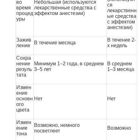
во
Небольшая (используются
ся
время
лекарственные средства с
лекарственн
процед
эффектом анестезии)
ые средства
уры
с эффектом
анестезии)
Зажив
В течение 2-
В течение месяца
ление
х недель
Сохра
нение
Минимум 1–2 года, в среднем
В среднем
резуль
3–5 лет
1–3 месяца
тата
Измен
ение
основн
Нет
Нет
ого
цвета
Измен
Возможно, немного
ение
Возможно
посветлеет
тона