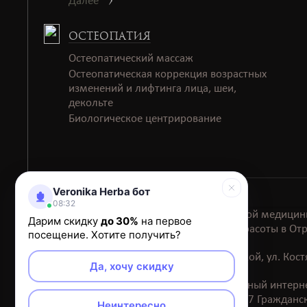
Далее
ОСТЕОПАТИЯ
Остеопатический массаж
Остеопатическая коррекция возрастных
изменений и лифтинга лица, шеи,
декольте
Биологическое центрирование
Veronika Herba бот
08:32
Клиника эстетической медицин
Дарим скидку
до 30%
на первое
Салон красоты в Отр
посещение. Хотите получить?
Салон красоты на Тимирязевской, ул. Ко
Да, хочу скидку
Обращаем ваше внимание на то, что данный интерне
определяемой положениями ст. 437 Гражданск
Неинтересно