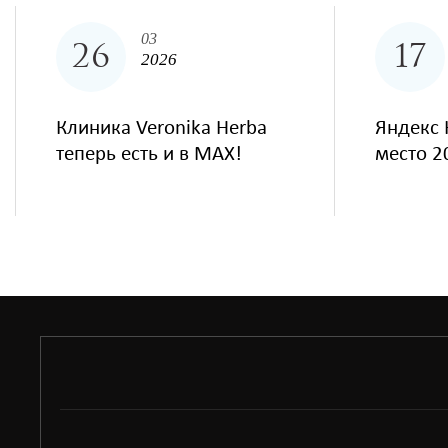
03
26
17
2026
Клиника Veronika Herba
Яндекс 
теперь есть и в MAX!
место 2
situs toto
hptoto
basket168
basket168
basket168
basket168