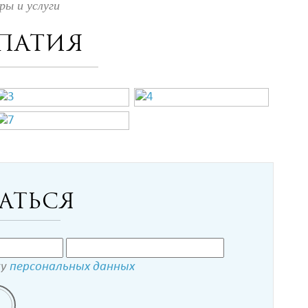
ы и услуги
патия
аться
ку
персональных данных