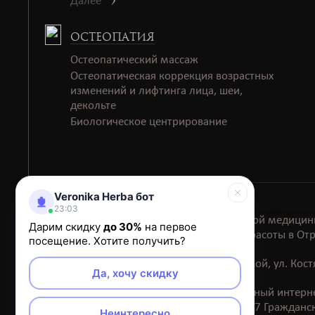
Далее
ОСТЕОПАТИЯ
Остеопатический массаж
Остеопатическая коррекция возрастных
изменений и лифтинга лица, шеи,
декольте
Биологическое центрирование
Veronika Herba бот
23:03
Клиника эстетической медицин
Дарим скидку
до 30%
на первое
Салон красоты в Отр
посещение. Хотите получить?
Салон красоты на Тимирязевской, ул. Ко
Да, хочу скидку
Обращаем ваше внимание на то, что данный интерне
определяемой положениями ст. 437 Гражданск
Неинтересно