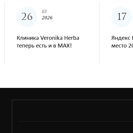
03
26
17
2026
Клиника Veronika Herba
Яндекс 
теперь есть и в MAX!
место 2
situs toto
hptoto
basket168
basket168
basket168
basket168