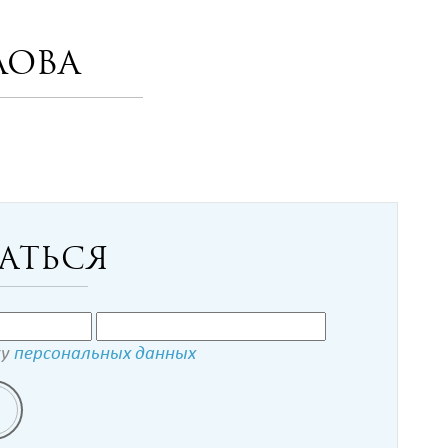
лова
аться
ку
персональных данных