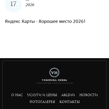
17
2026
Яндекс Карты - Хорошее место 2026!
togel
bandar slot gacor
situs toto togel
bandar slot gacor
situs toto
toto 4d
О НАС
УСЛУГИ И ЦЕНЫ
АКЦИИ
НОВОСТИ
basket168
ФОТОГАЛЕРЕЯ
КОНТАКТЫ
basket168