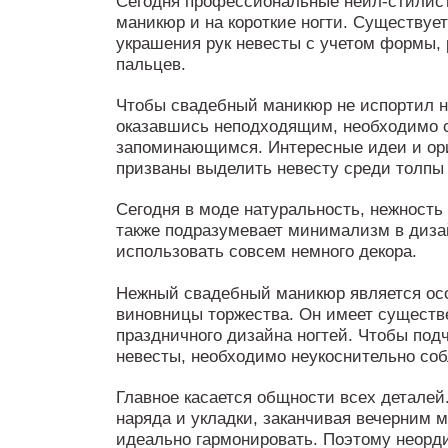
Сегодня профессиональные нейл-стилис
маникюр и на короткие ногти. Существуе
украшения рук невесты с учетом формы, 
пальцев.
Чтобы свадебный маникюр не испортил н
оказавшись неподходящим, необходимо с
запоминающимся. Интересные идеи и ор
призваны выделить невесту среди толпы 
Сегодня в моде натуральность, нежност
также подразумевает минимализм в дизай
использовать совсем немного декора.
Нежный свадебный маникюр является ос
виновницы торжества. Он имеет существе
праздничного дизайна ногтей. Чтобы под
невесты, необходимо неукоснительно со
Главное касается общности всех деталей.
наряда и укладки, заканчивая вечерним 
идеально гармонировать. Поэтому неорд