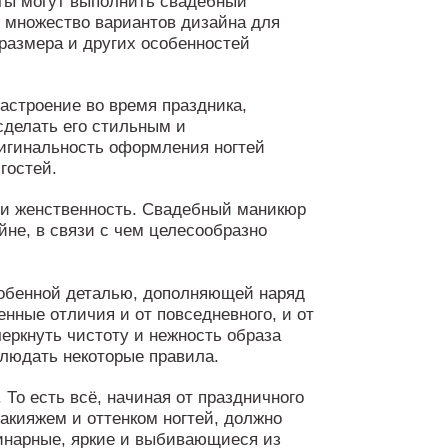
ты могут выполнить свадебный
т множество вариантов дизайна для
размера и других особенностей
астроение во время праздника,
делать его стильным и
игинальность оформления ногтей
гостей.
ь и женственность. Свадебный маникюр
не, в связи с чем целесообразно
обенной деталью, дополняющей наряд
нные отличия и от повседневного, и от
черкнуть чистоту и нежность образа
блюдать некоторые правила.
 То есть всё, начиная от праздничного
макияжем и оттенком ногтей, должно
инарные, яркие и выбивающиеся из