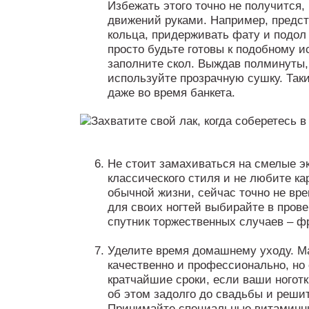
Избежать этого точно не получится,
движений руками. Например, предст
кольца, придерживать фату и подол 
просто будьте готовы к подобному и
заполните скол. Выждав полминуты,
используйте прозрачную сушку. Так
даже во время банкета.
Не стоит замахиваться на смелые э
классического стиля и не любите к
обычной жизни, сейчас точно не вр
для своих ногтей выбирайте в пров
спутник торжественных случаев – ф
Уделите время домашнему уходу. М
качественно и профессионально, но 
кратчайшие сроки, если ваши ногот
об этом задолго до свадьбы и решит
Принимайте специальные витаминны