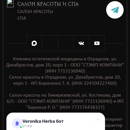
САЛОН КРАСОТЫ И СПА
САЛОН КРАСОТЫ
СПАㅤㅤ
Клиника эстетической медицины в Отрадном, ул.
Декабристов, дом 20, корп 1 - ООО "СТЭМП КОМПАНИ"
(ИНН 7715136940)
Салон красоты в Отрадном, ул. Декабристов, дом 20,
корп 1 - ИП Борисенко Т. А. (ИНН 324104227460)
Салон красоты на Тимирязевской, ул. Костякова, дом
6/5 - ООО "СТЭМП КОМПАНИ" (ИНН 7715136940) и ИП
"Бирюков Р. О." (ИНН 771576438327)
Обращаем ваше внимание на то, что данный интернет-
Veronika Herba бот
сайт носит исключительно информационный характер
01:49