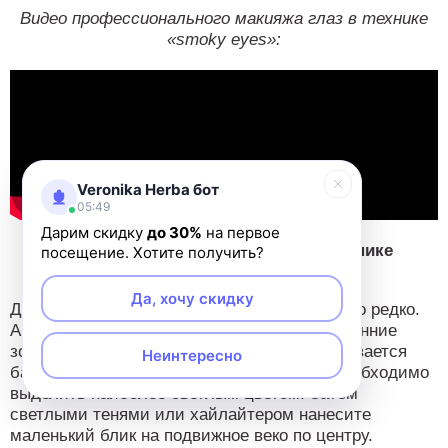
Видео профессионального макияжа глаз в технике
«smoky eyes»:
Veronika Herba бот
05:49
Дарим скидку
до 30%
на первое
Как накладывать тени на глаза в технике
посещение. Хотите получить?
«Блик».
Да, хочу скидку
Данную методику можно встретить довольно редко.
Акцент здесь делается на внешние и внутренние
зоны глаз. На большую часть века накладывается
Неинтересно
базовый оттенок, при этом верхнее веко необходимо
выделить наиболее светлым цветом. Затем
светлыми тенями или хайлайтером нанесите
маленький блик на подвижное веко по центру.