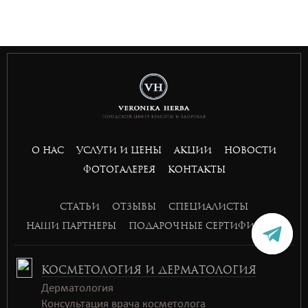
situs toto
hptoto
basket168
basket168
basket168
basket168
О НАС
УСЛУГИ И ЦЕНЫ
АКЦИИ
НОВОСТИ
ФОТОГАЛЕРЕЯ
КОНТАКТЫ
СТАТЬИ
ОТЗЫВЫ
СПЕЦИАЛИСТЫ
НАШИ ПАРТНЕРЫ
ПОДАРОЧНЫЕ СЕРТИФИКАТЫ
КОСМЕТОЛОГИЯ И ДЕРМАТОЛОГИЯ
Дерматология
Консультация врача косметолога