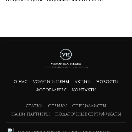
togel
bandar slot gacor
situs toto togel
bandar slot gacor
situs toto
toto 4d
О НАС
УСЛУГИ И ЦЕНЫ
АКЦИИ
НОВОСТИ
basket168
ФОТОГАЛЕРЕЯ
КОНТАКТЫ
basket168
basket168
СТАТЬИ
ОТЗЫВЫ
СПЕЦИАЛИСТЫ
basket168
НАШИ ПАРТНЕРЫ
ПОДАРОЧНЫЕ СЕРТИФИКАТЫ